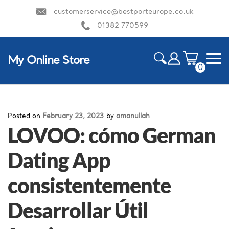
customerservice@bestporteurope.co.uk
01382 770599
My Online Store
0
ite
m
HOME
s
Posted on
February 23, 2023
by
amanullah
LOVOO: cómo German
Dating App
consistentemente
Desarrollar Útil