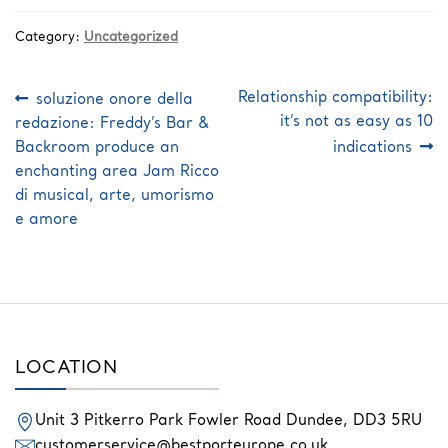
Category:
Uncategorized
Post
Previous
Next
Relationship compatibility:
soluzione onore della
post:
post:
navigation
it’s not as easy as 10
redazione: Freddy’s Bar &
Backroom produce an
indications
enchanting area Jam Ricco
di musical, arte, umorismo
e amore
LOCATION
Unit 3 Pitkerro Park
Fowler Road
Dundee,
DD3 5RU
customerservice@bestporteurope.co.uk