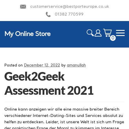
customerservice@bestporteurope.co.uk
01382 770599
My Online Store
0
ite
m
HOME
s
Posted on
December 12, 2022
by
amanullah
Geek2Geek
Assessment 2021
Online kann anzeigen wir alle eine massive breiter Bereich
verschiedener Internet-Dating-Sites und Services absolut zu
helfen zu entdecken. Leider, ist unsere Welt ist sich um Frage
der praktischen Frage der Moral zu kümmern im Interesse