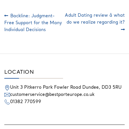
Post
Previous
Next
Adult Dating review â what
Backline: Judgment-
post:
post:
navigation
do we realize regarding it?
Free Support for the Many
Individual Decisions
LOCATION
Unit 3 Pitkerro Park
Fowler Road
Dundee,
DD3 5RU
customerservice@bestporteurope.co.uk
01382 770599